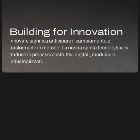
Building for Innovation
Innovare significa anticipare il cambiamento e
trasformarlo in metodo. La nostra spinta tecnologica si
traduce in processi costruttivi digitali, modulari e
industrializzati.
INNOVAZIONE
Shaping the Future
Impresa B4T contribuisce alla trasformazione digitale
dell’industria delle costruzioni, applicando strumenti
avanzati e processi integrati, per rendere ogni progetto
più efficiente e sicuro.