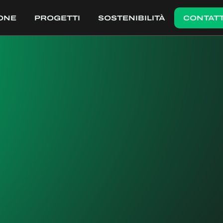
ONE
PROGETTI
SOSTENIBILITÀ
CONTATT
TI
PROGETTI
PROGETTI
CONTATT
PROGETTISTA
GaS Goring & Straja Studio, Milano
ANNO DI INTERVENTO
2012 - 2013