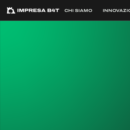
CHI SIAMO
INNOVAZI
PROGETTI
PROGET
← TUTTI I PROGETTI
Certosa 144
COMMITTENTE
Stam Europe - SR3 Certosa Srl, Milano
DESTINAZIONE
Terziario