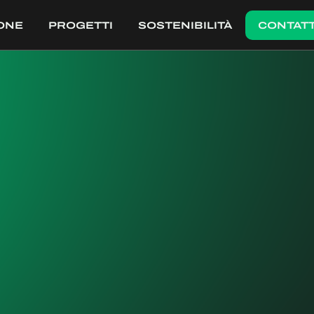
ONE
PROGETTI
SOSTENIBILITÀ
CONTATT
TI
PROGETTI
PROGETTI
CONTATT
PROGETTISTA
GaS Goring & Straja Studio, Milano
ANNO DI INTERVENTO
2016 - 2017