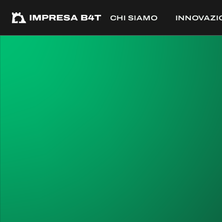
CHI SIAMO
INNOVAZI
PROGETTI
PROGET
← TUTTI I PROGETTI
Soderini 54
COMMITTENTE
Reali Immobili Spa
DESTINAZIONE
Residenziale