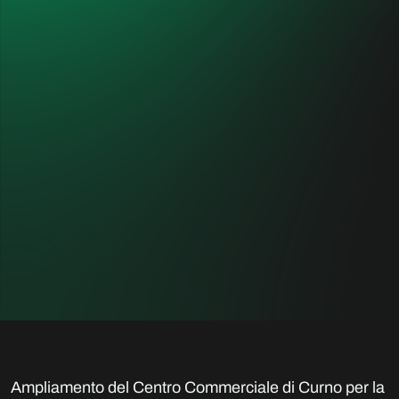
Curno Food Court
COMMITTENTE
PROGETTISTA
Eurocommercial Properties
One Works, Milano
Italia Srl
LOCALITÀ
DESTINAZIONE
Curno, Italia
Commerciale
ANNO DI INTERVENTO
2018 - 2019
Ampliamento del Centro Commerciale di Curno per la